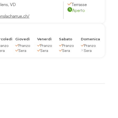
clens, VD
Terrasse
Aperto
nslacharrue.ch/
coledì
Giovedì
Venerdì
Sabato
Domenica
ranzo
Pranzo
Pranzo
Pranzo
Pranzo
era
Sera
Sera
Sera
Sera