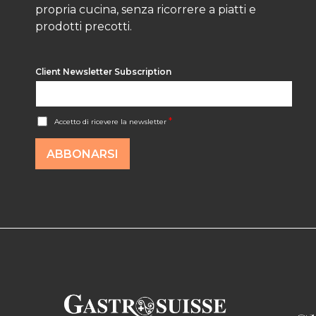
propria cucina, senza ricorrere a piatti e
prodotti precotti.
Client Newsletter Subscription
A
*
Accetto di ricevere la newsletter
c
c
o
ABBONARSI
r
d
R
G
P
D
*