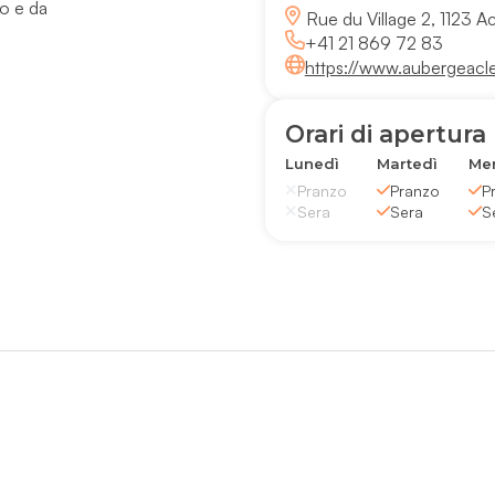
no e da
Rue du Village 2, 1123 A
+41 21 869 72 83
https://www.aubergeacle
Orari di apertura
Lunedì
Martedì
Mer
Pranzo
Pranzo
P
Sera
Sera
S