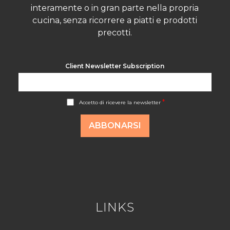
interamente o in gran parte nella propria
cucina, senza ricorrere a piatti e prodotti
precotti.
Client Newsletter Subscription
A
*
Accetto di ricevere la newsletter
c
c
o
ABBONARSI
r
d
R
G
P
D
*
LINKS