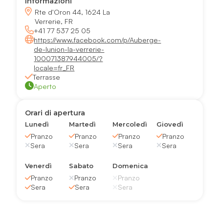
Informazioni
Rte d'Oron 44, 1624 La
Verrerie, FR
+41 77 537 25 05
https://www.facebook.com/p/Auberge-
de-lunion-la-verrerie-
100071387944005/?
locale=fr_FR
Terrasse
Aperto
Orari di apertura
Lunedì
Martedì
Mercoledì
Giovedì
Pranzo
Pranzo
Pranzo
Pranzo
Sera
Sera
Sera
Sera
Venerdì
Sabato
Domenica
Pranzo
Pranzo
Pranzo
Sera
Sera
Sera