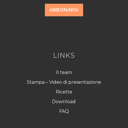
c
c
o
ABBONARSI
r
d
R
G
P
D
*
LINKS
Il team
Stampa – Video di presentazione
Ricette
Download
FAQ