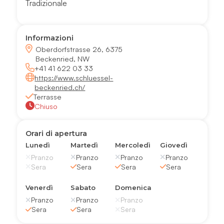
Tradizionale
Informazioni
Oberdorfstrasse 26, 6375
Beckenried, NW
+41 41 622 03 33
https://www.schluessel-
beckenried.ch/
Terrasse
Chiuso
Orari di apertura
Lunedì
Martedì
Mercoledì
Giovedì
Pranzo
Pranzo
Pranzo
Pranzo
Sera
Sera
Sera
Sera
Venerdì
Sabato
Domenica
Pranzo
Pranzo
Pranzo
Sera
Sera
Sera