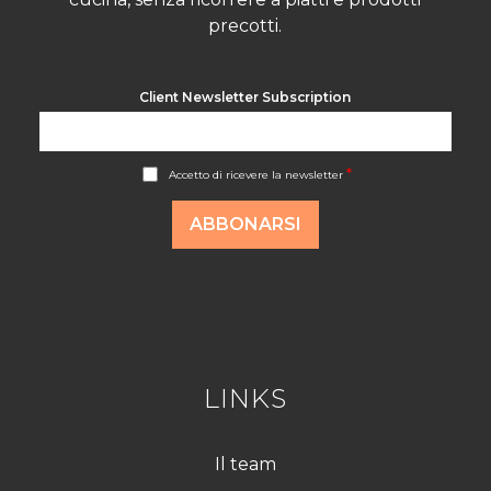
precotti.
Client Newsletter Subscription
A
*
Accetto di ricevere la newsletter
c
c
o
ABBONARSI
r
d
R
G
P
D
*
LINKS
Il team