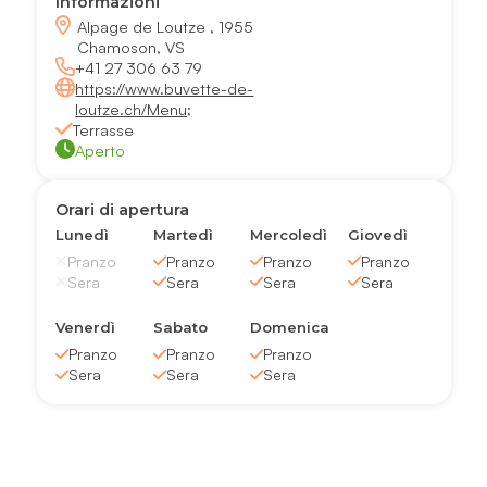
Informazioni
Alpage de Loutze , 1955
Chamoson, VS
+41 27 306 63 79
https://www.buvette-de-
loutze.ch/Menu;
Terrasse
Aperto
Orari di apertura
Lunedì
Martedì
Mercoledì
Giovedì
Pranzo
Pranzo
Pranzo
Pranzo
Sera
Sera
Sera
Sera
Venerdì
Sabato
Domenica
Pranzo
Pranzo
Pranzo
Sera
Sera
Sera