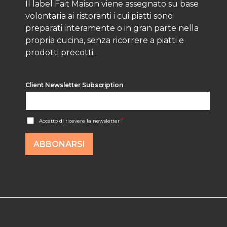
Il label Fait Maison viene assegnato su base
volontaria ai ristoranti i cui piatti sono
preparati interamente o in gran parte nella
propria cucina, senza ricorrere a piatti e
prodotti precotti.
Client Newsletter Subscription
A
*
Accetto di ricevere la newsletter
c
c
o
ABBONARSI
r
d
R
G
P
D
*