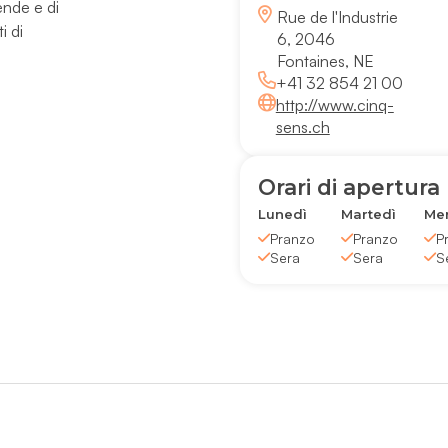
ende e di
Rue de l'Industrie
i di
6, 2046
Fontaines, NE
+41 32 854 21 00
http://www.cinq-
sens.ch
Orari di apertura
Lunedì
Martedì
Mer
Pranzo
Pranzo
P
Sera
Sera
S