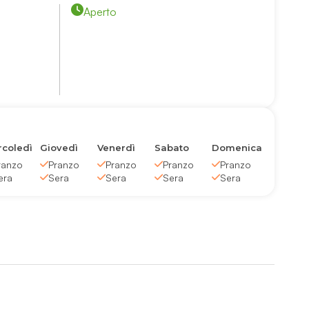
Aperto
coledì
Giovedì
Venerdì
Sabato
Domenica
ranzo
Pranzo
Pranzo
Pranzo
Pranzo
era
Sera
Sera
Sera
Sera