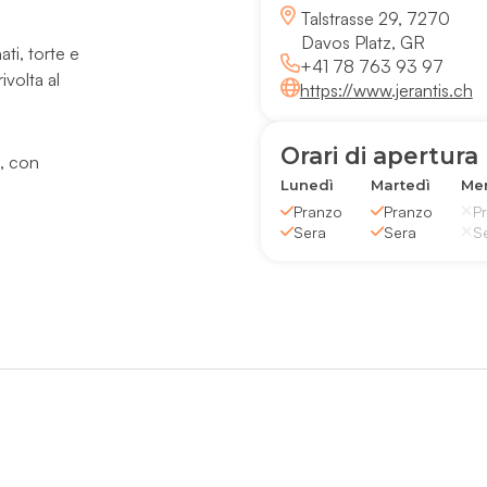
Talstrasse 29, 7270
Davos Platz, GR
ati, torte e
+41 78 763 93 97
ivolta al
https://www.jerantis.ch
Orari di apertura
i, con
Lunedì
Martedì
Mer
Pranzo
Pranzo
P
Sera
Sera
S