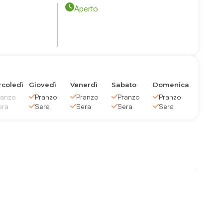
Aperto
coledì
Giovedì
Venerdì
Sabato
Domenica
ranzo
Pranzo
Pranzo
Pranzo
Pranzo
era
Sera
Sera
Sera
Sera