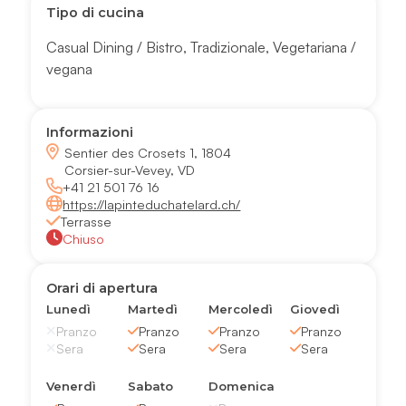
Tipo di cucina
Casual Dining / Bistro
,
Tradizionale
,
Vegetariana /
vegana
Informazioni
Sentier des Crosets 1, 1804
Corsier-sur-Vevey, VD
+41 21 501 76 16
https://lapinteduchatelard.ch/
Terrasse
Chiuso
Orari di apertura
Lunedì
Martedì
Mercoledì
Giovedì
Pranzo
Pranzo
Pranzo
Pranzo
Sera
Sera
Sera
Sera
Venerdì
Sabato
Domenica