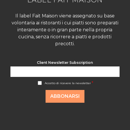
Il label Fait Maison viene assegnato su base
volontaria ai ristoranti i cui piatti sono preparati
interamente o in gran parte nella propria
cucina, senza ricorrere a piatti e prodotti
precotti.
Client Newsletter Subscription
A
*
Accetto di ricevere la newsletter
c
c
o
ABBONARSI
r
d
R
G
P
D
*