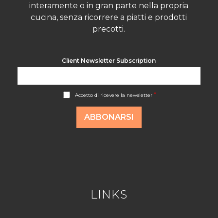
interamente o in gran parte nella propria
cucina, senza ricorrere a piatti e prodotti
precotti.
Client Newsletter Subscription
A
*
Accetto di ricevere la newsletter
c
c
o
ABBONARSI
r
d
R
G
P
D
*
LINKS