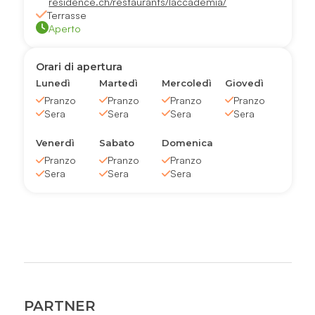
residence.ch/restaurants/laccademia/
Terrasse
Aperto
Orari di apertura
Lunedì
Martedì
Mercoledì
Giovedì
Pranzo
Pranzo
Pranzo
Pranzo
Sera
Sera
Sera
Sera
Venerdì
Sabato
Domenica
Pranzo
Pranzo
Pranzo
Sera
Sera
Sera
PARTNER