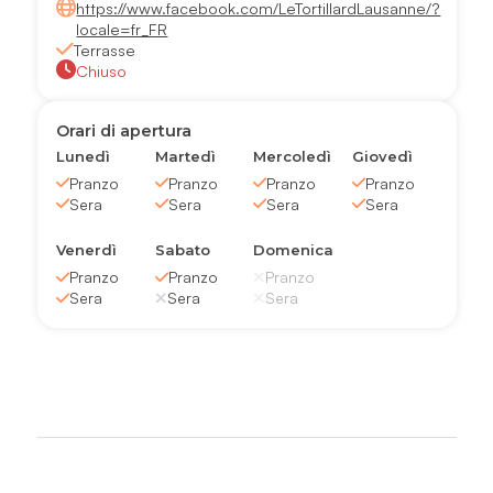
https://www.facebook.com/LeTortillardLausanne/?
locale=fr_FR
Terrasse
Chiuso
Orari di apertura
Lunedì
Martedì
Mercoledì
Giovedì
Pranzo
Pranzo
Pranzo
Pranzo
Sera
Sera
Sera
Sera
Venerdì
Sabato
Domenica
Pranzo
Pranzo
Pranzo
Sera
Sera
Sera