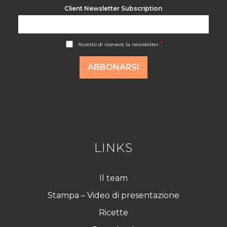
Client Newsletter Subscription
A
*
Accetto di ricevere la newsletter
c
c
o
ABBONARSI
r
d
R
G
P
D
*
LINKS
Il team
Stampa – Video di presentazione
Ricette