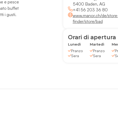
rne e pesce
5400 Baden, AG
inato buffet
+41 56 203 36 80
i i gusti.
www.manor.ch/de/store
finder/store/bad
Orari di apertura
Lunedì
Martedì
Mer
Pranzo
Pranzo
P
Sera
Sera
S