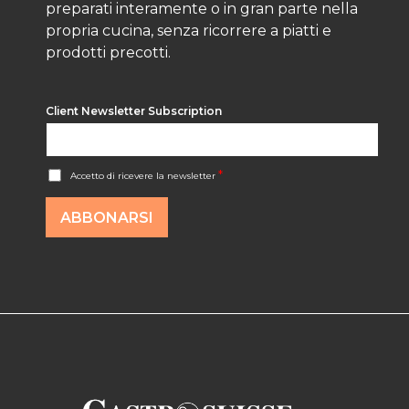
preparati interamente o in gran parte nella
propria cucina, senza ricorrere a piatti e
prodotti precotti.
Client Newsletter Subscription
A
*
Accetto di ricevere la newsletter
c
c
o
ABBONARSI
r
d
R
G
P
D
*