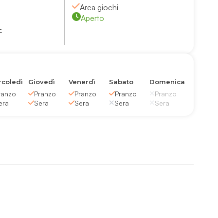
Area giochi
Aperto
-
coledì
Giovedì
Venerdì
Sabato
Domenica
ranzo
Pranzo
Pranzo
Pranzo
Pranzo
era
Sera
Sera
Sera
Sera