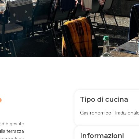
Tipo di cucina
P
Gastronomico
,
Tradizional
ed è gestito
lla terrazza
Informazioni
ggio montano