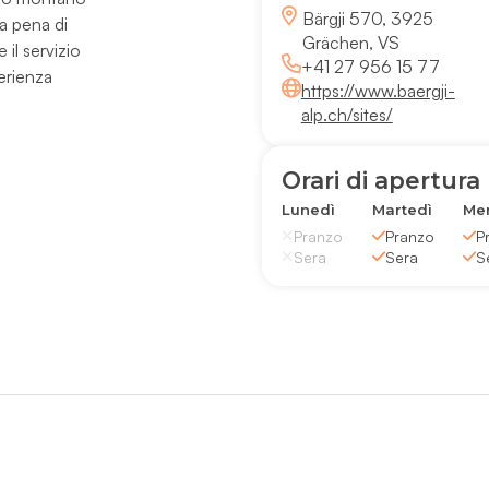
Bärgji 570, 3925
la pena di
Grächen, VS
 il servizio
+41 27 956 15 77
perienza
https://www.baergji-
alp.ch/sites/
Orari di apertura
Lunedì
Martedì
Mer
Pranzo
Pranzo
P
Sera
Sera
S