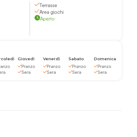
Terrasse
Area giochi
Aperto
coledì
Giovedì
Venerdì
Sabato
Domenica
ranzo
Pranzo
Pranzo
Pranzo
Pranzo
era
Sera
Sera
Sera
Sera