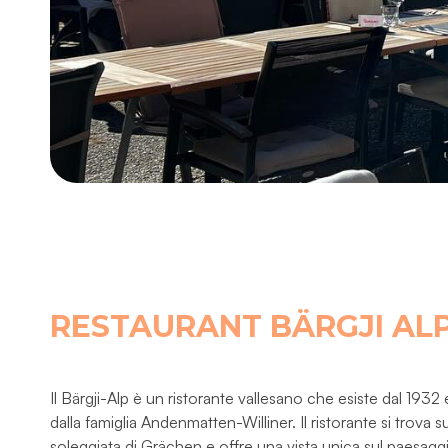
RESTAURANT BÄRGJI AL
Il Bärgji-Alp è un ristorante vallesano che esiste dal 1932 
dalla famiglia Andenmatten-Williner. Il ristorante si trova su
soleggiata di Grächen e offre una vista unica sul paesa