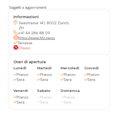
Soggetto a aggiornamenti
Informazioni
Seestrasse 141, 8002 Zürich,
ZH
+41 44 286 88 09
https://www.hfz.swiss
Terrasse
Chiuso
Orari di apertura
Lunedì
Martedì
Mercoledì
Giovedì
Pranzo
Pranzo
Pranzo
Pranzo
Sera
Sera
Sera
Sera
Venerdì
Sabato
Domenica
Pranzo
Pranzo
Pranzo
Sera
Sera
Sera