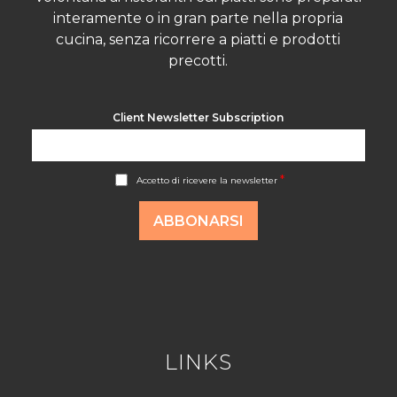
interamente o in gran parte nella propria
cucina, senza ricorrere a piatti e prodotti
precotti.
Client Newsletter Subscription
A
*
Accetto di ricevere la newsletter
c
c
o
ABBONARSI
r
d
R
G
P
D
*
LINKS