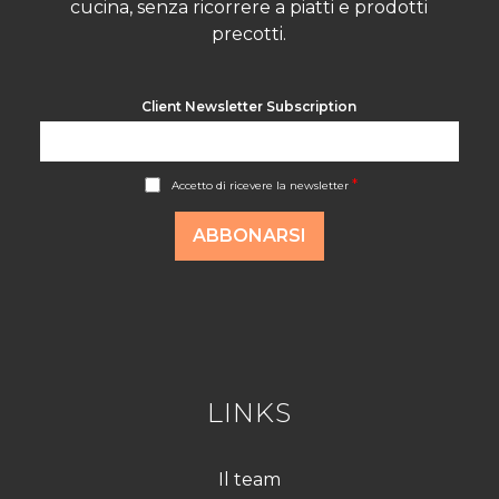
cucina, senza ricorrere a piatti e prodotti
precotti.
Client Newsletter Subscription
A
*
Accetto di ricevere la newsletter
c
c
o
ABBONARSI
r
d
R
G
P
D
*
LINKS
Il team