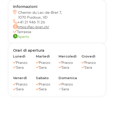
Informazioni
Chemin du Lac-de-Bret 7,
1070 Puidoux, VD
+41 21 946 11 26
https://lac-bret.ch/
Terrasse
Aperto
Orari di apertura
Lunedì
Martedì
Mercoledì
Giovedì
Pranzo
Pranzo
Pranzo
Pranzo
Sera
Sera
Sera
Sera
Venerdì
Sabato
Domenica
Pranzo
Pranzo
Pranzo
Sera
Sera
Sera