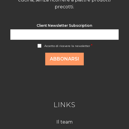
precotti.
Client Newsletter Subscription
A
*
Accetto di ricevere la newsletter
c
c
o
ABBONARSI
r
d
R
G
P
D
*
LINKS
Il team