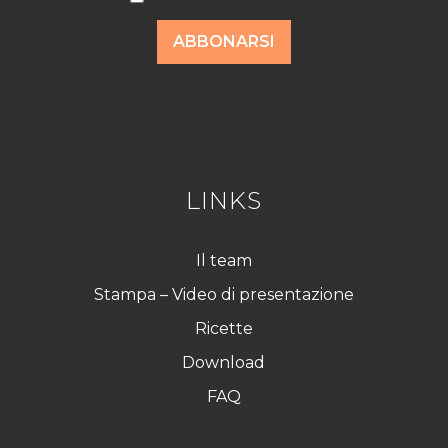
c
c
o
ABBONARSI
r
d
R
G
P
D
*
LINKS
Il team
Stampa – Video di presentazione
Ricette
Download
FAQ