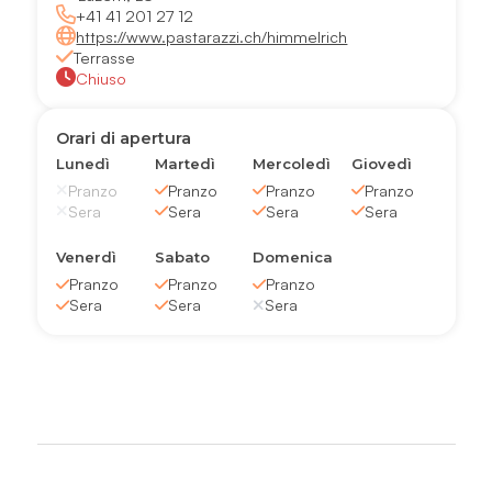
+41 41 201 27 12
https://www.pastarazzi.ch/himmelrich
Terrasse
Chiuso
Orari di apertura
Lunedì
Martedì
Mercoledì
Giovedì
Pranzo
Pranzo
Pranzo
Pranzo
Sera
Sera
Sera
Sera
Venerdì
Sabato
Domenica
Pranzo
Pranzo
Pranzo
Sera
Sera
Sera