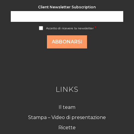
Client Newsletter Subscription
A
*
Accetto di ricevere la newsletter
c
c
o
ABBONARSI
r
d
R
G
P
D
*
LINKS
Il team
Stampa – Video di presentazione
Ricette