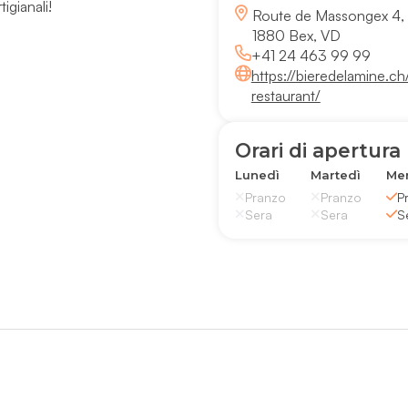
tigianali!
Route de Massongex 4,
1880 Bex, VD
+41 24 463 99 99
https://bieredelamine.ch
restaurant/
Orari di apertura
Lunedì
Martedì
Mer
Pranzo
Pranzo
P
Sera
Sera
S