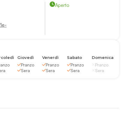
Aperto
/le-
coledì
Giovedì
Venerdì
Sabato
Domenica
ranzo
Pranzo
Pranzo
Pranzo
Pranzo
era
Sera
Sera
Sera
Sera