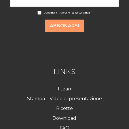
A
*
Accetto di ricevere la newsletter
c
c
o
ABBONARSI
r
d
R
G
P
D
*
LINKS
Il team
Stampa – Video di presentazione
Ricette
Download
FAQ