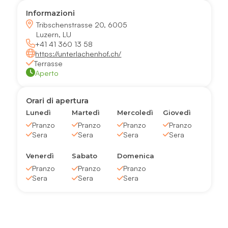
Informazioni
Tribschenstrasse 20, 6005
Luzern, LU
+41 41 360 13 58
https://unterlachenhof.ch/
Terrasse
Aperto
Orari di apertura
Lunedì
Martedì
Mercoledì
Giovedì
Pranzo
Pranzo
Pranzo
Pranzo
Sera
Sera
Sera
Sera
Venerdì
Sabato
Domenica
Pranzo
Pranzo
Pranzo
Sera
Sera
Sera