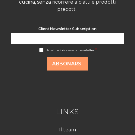
cucina, senza ricorrere a piatti e prodotti
precotti.
Client Newsletter Subscription
A
*
Accetto di ricevere la newsletter
c
c
o
ABBONARSI
r
d
R
G
P
D
*
LINKS
Il team