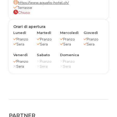
https://www.aquatis-hotel.ch/
Terrasse
Chiuso
Orari di apertura
Lunedì
Martedì
Mercoledì
Giovedì
Pranzo
Pranzo
Pranzo
Pranzo
Sera
Sera
Sera
Sera
Venerdì
Sabato
Domenica
Pranzo
Pranzo
Pranzo
Sera
Sera
Sera
PARTNER