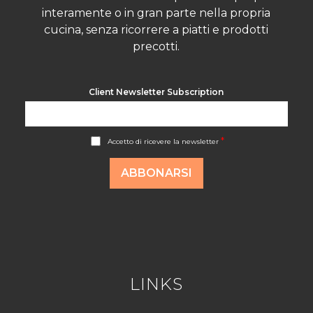
interamente o in gran parte nella propria
cucina, senza ricorrere a piatti e prodotti
precotti.
Client Newsletter Subscription
A
*
Accetto di ricevere la newsletter
c
c
o
ABBONARSI
r
d
R
G
P
D
*
LINKS