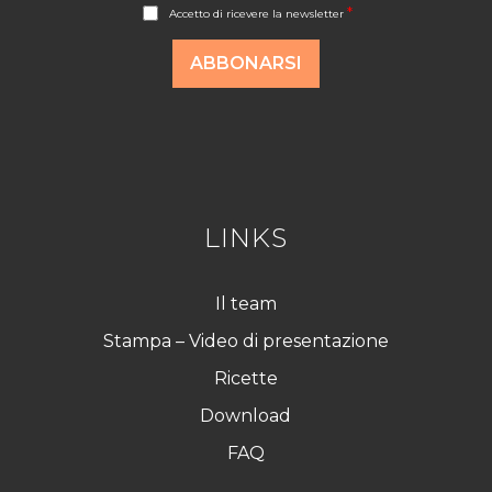
A
*
Accetto di ricevere la newsletter
c
c
o
ABBONARSI
r
d
R
G
P
D
*
LINKS
Il team
Stampa – Video di presentazione
Ricette
Download
FAQ