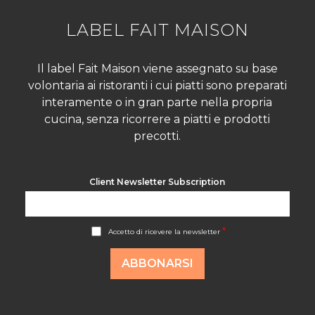
LABEL FAIT MAISON
Il label Fait Maison viene assegnato su base
volontaria ai ristoranti i cui piatti sono preparati
interamente o in gran parte nella propria
cucina, senza ricorrere a piatti e prodotti
precotti.
Client Newsletter Subscription
A
*
Accetto di ricevere la newsletter
c
c
o
ABBONARSI
r
d
R
G
P