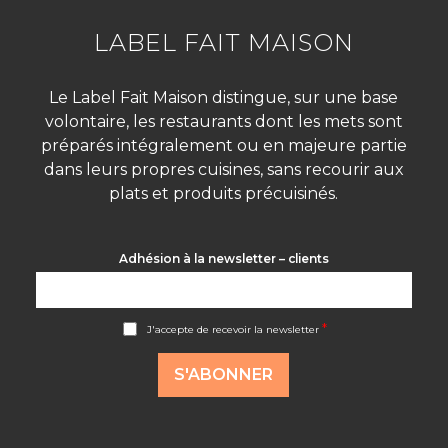
LABEL FAIT MAISON
Le Label Fait Maison distingue, sur une base
volontaire, les restaurants dont les mets sont
préparés intégralement ou en majeure partie
dans leurs propres cuisines, sans recourir aux
plats et produits précuisinés.
Adhésion à la newsletter – clients
A
*
J'accepte de recevoir la newsletter
c
c
o
S'ABONNER
r
d
R
G
P