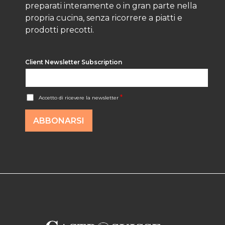
preparati interamente o in gran parte nella
propria cucina, senza ricorrere a piatti e
prodotti precotti.
Client Newsletter Subscription
A
*
Accetto di ricevere la newsletter
c
c
o
ABBONARSI
r
d
R
G
P
D
*