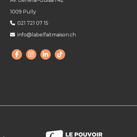
Av. Général-Guisan 42
1009 Pully
021 721 07 15
info@labelfaitmaison.ch