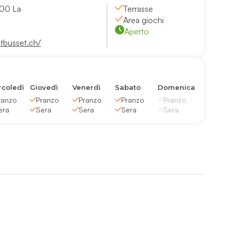
300 La
Terrasse
Area giochi
Aperto
tbusset.ch/
coledì
Giovedì
Venerdì
Sabato
Domenica
ranzo
Pranzo
Pranzo
Pranzo
Pranzo
era
Sera
Sera
Sera
Sera