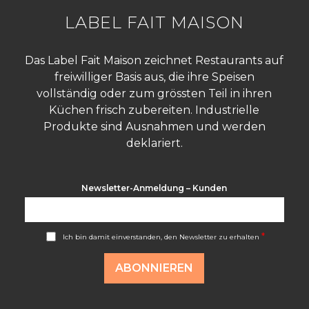
LABEL FAIT MAISON
Das Label Fait Maison zeichnet Restaurants auf
freiwilliger Basis aus, die ihre Speisen
vollständig oder zum grössten Teil in ihren
Küchen frisch zubereiten. Industrielle
Produkte sind Ausnahmen und werden
deklariert.
Newsletter-Anmeldung – Kunden
A
*
Ich bin damit einverstanden, den Newsletter zu erhalten
c
c
o
ABONNIEREN
r
d
R
G