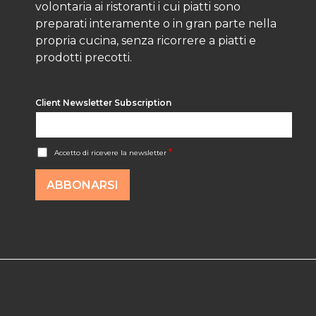
volontaria ai ristoranti i cui piatti sono
preparati interamente o in gran parte nella
propria cucina, senza ricorrere a piatti e
prodotti precotti.
Client Newsletter Subscription
A
*
Accetto di ricevere la newsletter
c
c
o
ABBONARSI
r
d
R
G
P
D
*