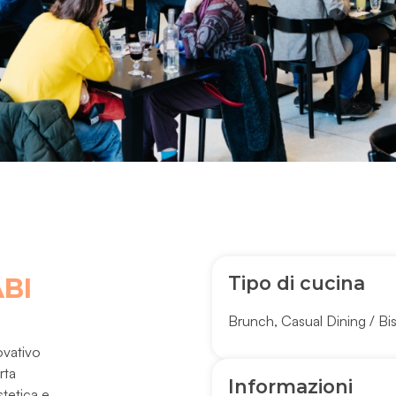
Tipo di cucina
BI
Brunch
,
Casual Dining / Bi
ovativo
rta
Informazioni
stetica e