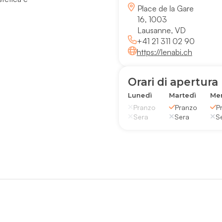
Place de la Gare
16, 1003
Lausanne, VD
+41 21 311 02 90
https://lenabi.ch
Orari di apertura
Lunedì
Martedì
Mer
Pranzo
Pranzo
P
Sera
Sera
S