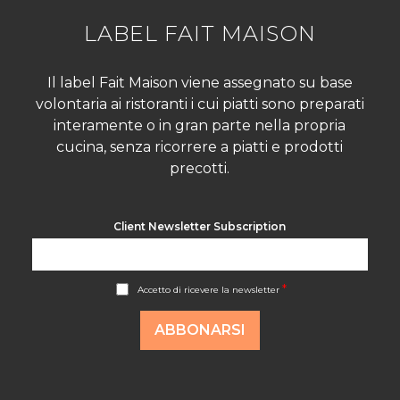
LABEL FAIT MAISON
Il label Fait Maison viene assegnato su base
volontaria ai ristoranti i cui piatti sono preparati
interamente o in gran parte nella propria
cucina, senza ricorrere a piatti e prodotti
precotti.
Client Newsletter Subscription
A
*
Accetto di ricevere la newsletter
c
c
o
ABBONARSI
r
d
R
G
P