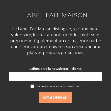
LABEL FAIT MAISON
Le Label Fait Maison distingue, sur une base
volontaire, les restaurants dont les mets sont
préparés intégralement ou en majeure partie
dans leurs propres cuisines, sans recourir aux
plats et produits précuisinés.
Adhésion à la newsletter – clients
A
*
J'accepte de recevoir la newsletter
c
c
o
S'ABONNER
r
d
R