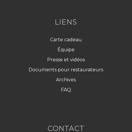
G
P
D
*
LIENS
Carte cadeau
Équipe
Presse et vidéos
Documents pour restaurateurs
Archives
FAQ
CONTACT