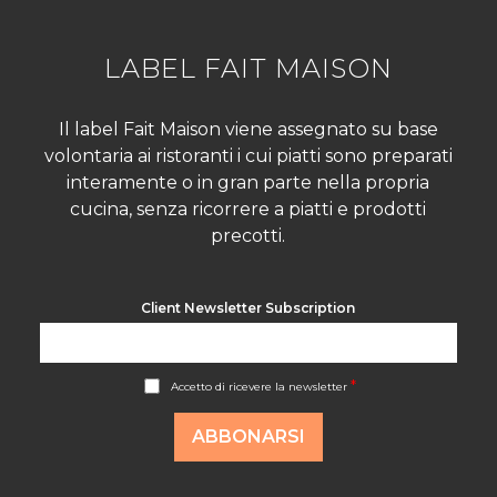
LABEL FAIT MAISON
Il label Fait Maison viene assegnato su base
volontaria ai ristoranti i cui piatti sono preparati
interamente o in gran parte nella propria
cucina, senza ricorrere a piatti e prodotti
precotti.
Client Newsletter Subscription
A
*
Accetto di ricevere la newsletter
c
c
o
ABBONARSI
r
d
R