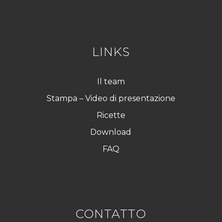
G
P
D
*
LINKS
Il team
Stampa – Video di presentazione
Ricette
Download
FAQ
CONTATTO