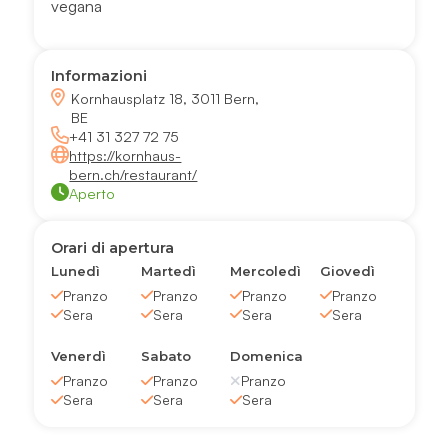
vegana
Informazioni
Kornhausplatz 18, 3011 Bern,
BE
+41 31 327 72 75
https://kornhaus-
bern.ch/restaurant/
Aperto
Orari di apertura
Lunedì
Martedì
Mercoledì
Giovedì
Pranzo
Pranzo
Pranzo
Pranzo
Sera
Sera
Sera
Sera
Venerdì
Sabato
Domenica
Pranzo
Pranzo
Pranzo
Sera
Sera
Sera