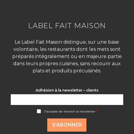
LABEL FAIT MAISON
Le Label Fait Maison distingue, sur une base
volontaire, les restaurants dont les mets sont
préparés intégralement ou en majeure partie
dans leurs propres cuisines, sans recourir aux
plats et produits précuisinés.
Adhésion à la newsletter – clients
A
*
J'accepte de recevoir la newsletter
c
c
o
S'ABONNER
r
d