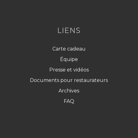
R
G
P
D
*
LIENS
Carte cadeau
Équipe
Presse et vidéos
Documents pour restaurateurs
Archives
FAQ