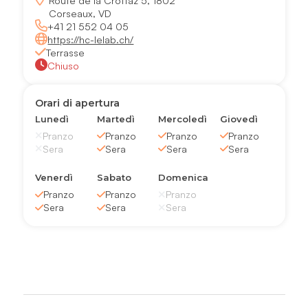
Route de la Crottaz 5, 1802
Corseaux, VD
+41 21 552 04 05
https://hc-lelab.ch/
Terrasse
Chiuso
Orari di apertura
Lunedì
Martedì
Mercoledì
Giovedì
Pranzo
Pranzo
Pranzo
Pranzo
Sera
Sera
Sera
Sera
Venerdì
Sabato
Domenica
Pranzo
Pranzo
Pranzo
Sera
Sera
Sera