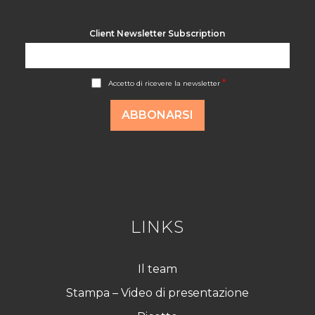
Client Newsletter Subscription
A
*
Accetto di ricevere la newsletter
c
c
o
ABBONARSI
r
d
R
G
P
D
*
LINKS
Il team
Stampa – Video di presentazione