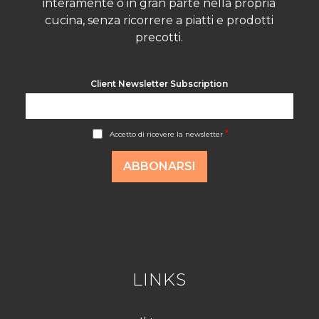
interamente o in gran parte nella propria
cucina, senza ricorrere a piatti e prodotti
precotti.
Client Newsletter Subscription
A
*
Accetto di ricevere la newsletter
c
c
o
ABBONARSI
r
d
R
G
P
D
*
LINKS