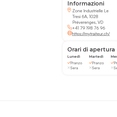
Informazioni
Zone Industrielle Le
Tresi 6A, 1028
Préverenges, VD
+41 79 198 76 96
https://mytraiteur.ch/
Orari di apertura
Lunedì
Martedì
Mer
Pranzo
Pranzo
P
Sera
Sera
S