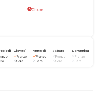
Chiuso
coledì
Giovedì
Venerdì
Sabato
Domenica
ranzo
Pranzo
Pranzo
Pranzo
Pranzo
era
Sera
Sera
Sera
Sera