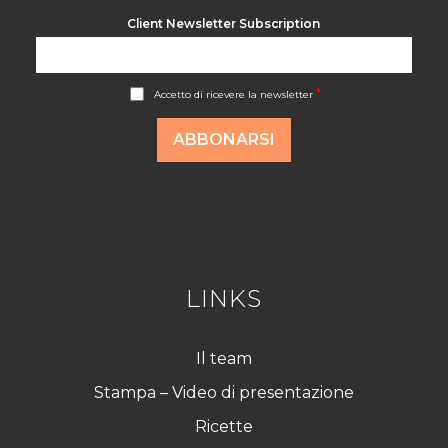
Client Newsletter Subscription
A
*
Accetto di ricevere la newsletter
c
c
o
ABBONARSI
r
d
R
G
P
D
*
LINKS
Il team
Stampa – Video di presentazione
Ricette