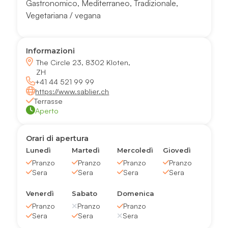
Gastronomico
,
Mediterraneo
,
Tradizionale
,
Vegetariana / vegana
Informazioni
The Circle 23, 8302 Kloten,
ZH
+41 44 521 99 99
https://www.sablier.ch
Terrasse
Aperto
Orari di apertura
Lunedì
Martedì
Mercoledì
Giovedì
Pranzo
Pranzo
Pranzo
Pranzo
Sera
Sera
Sera
Sera
Venerdì
Sabato
Domenica
Pranzo
Pranzo
Pranzo
Sera
Sera
Sera