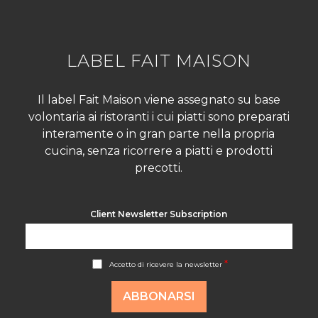
LABEL FAIT MAISON
Il label Fait Maison viene assegnato su base
volontaria ai ristoranti i cui piatti sono preparati
interamente o in gran parte nella propria
cucina, senza ricorrere a piatti e prodotti
precotti.
Client Newsletter Subscription
A
*
Accetto di ricevere la newsletter
c
c
o
ABBONARSI
r
d