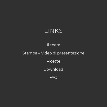
R
G
P
D
*
LINKS
Il team
Stampa – Video di presentazione
Ricette
Download
FAQ