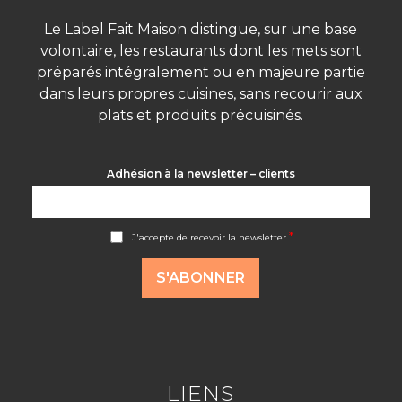
Le Label Fait Maison distingue, sur une base
volontaire, les restaurants dont les mets sont
préparés intégralement ou en majeure partie
dans leurs propres cuisines, sans recourir aux
plats et produits précuisinés.
Adhésion à la newsletter – clients
A
*
J'accepte de recevoir la newsletter
c
c
o
S'ABONNER
r
d
R
G
P
D
*
LIENS