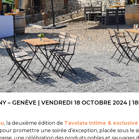
 – GENÈVE | VENDREDI 18 OCTOBRE 2024 | 1
au
, la deuxième édition de
Tavolata
intime & exclusive
r promettre une soirée d’exception, placée sous le signe 
hasse, une célébration des produits nobles et sauvages d