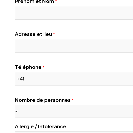
Prénom et Nom
*
P
r
Adresse et lieu
*
é
n
o
m
P
r
Téléphone
*
é
n
o
m
Nombre de personnes
*
Allergie / Intolérance