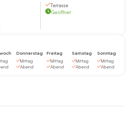
Terrasse
Geöffnet
/
twoch
Donnerstag
Freitag
Samstag
Sonntag
ttag
Mittag
Mittag
Mittag
Mittag
bend
Abend
Abend
Abend
Abend