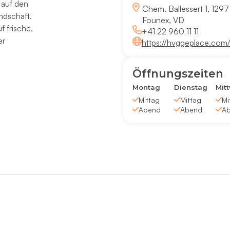
 auf den
Chem. Ballessert 1, 1297
ndschaft.
Founex, VD
 frische,
+41 22 960 11 11
er
https://hvggeplace.com
Öffnungszeiten
Montag
Dienstag
Mit
Mittag
Mittag
Mi
Abend
Abend
A