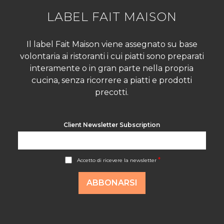
LABEL FAIT MAISON
Il label Fait Maison viene assegnato su base
volontaria ai ristoranti i cui piatti sono preparati
interamente o in gran parte nella propria
cucina, senza ricorrere a piatti e prodotti
precotti.
Client Newsletter Subscription
A
*
Accetto di ricevere la newsletter
c
c
o
ABBONARSI
r
d
R
G
P