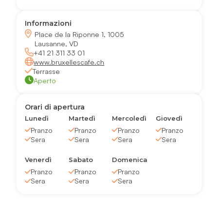
Informazioni
Place de la Riponne 1, 1005
Lausanne, VD
+41 21 311 33 01
www.bruxellescafe.ch
Terrasse
Aperto
Orari di apertura
Lunedì
Martedì
Mercoledì
Giovedì
Pranzo
Pranzo
Pranzo
Pranzo
Sera
Sera
Sera
Sera
Venerdì
Sabato
Domenica
Pranzo
Pranzo
Pranzo
Sera
Sera
Sera