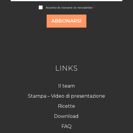
A
*
Accetto di ricevere la newsletter
c
c
o
ABBONARSI
r
d
R
G
P
D
*
LINKS
Il team
Stampa – Video di presentazione
Ricette
Download
FAQ