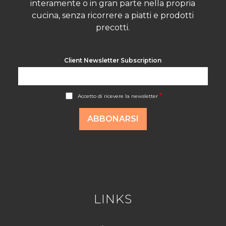
interamente o in gran parte nella propria
cucina, senza ricorrere a piatti e prodotti
precotti.
Client Newsletter Subscription
A
*
Accetto di ricevere la newsletter
c
c
o
ABBONARSI
r
d
R
G
P
D
*
LINKS