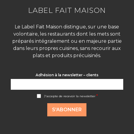
LABEL FAIT MAISON
Le Label Fait Maison distingue, sur une base
volontaire, les restaurants dont les mets sont
préparés intégralement ou en majeure partie
dans leurs propres cuisines, sans recourir aux
plats et produits précuisinés.
Adhésion à la newsletter – clients
A
*
J'accepte de recevoir la newsletter
c
c
o
S'ABONNER
r
d
R
G
P