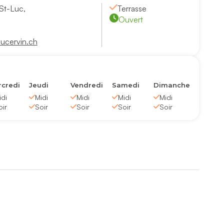
St-Luc,
Terrasse
Ouvert
ucervin.ch
credi
Jeudi
Vendredi
Samedi
Dimanche
idi
Midi
Midi
Midi
Midi
oir
Soir
Soir
Soir
Soir