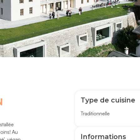
Type de cuisine
N
Traditionnelle
tallée
soins! Au
Informations
gé’, végan,