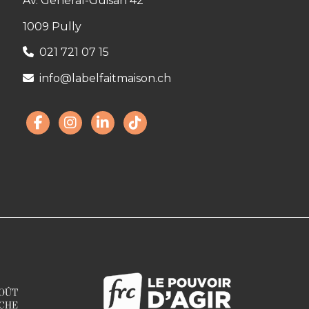
Av. Général-Guisan 42
1009 Pully
021 721 07 15
info@labelfaitmaison.ch