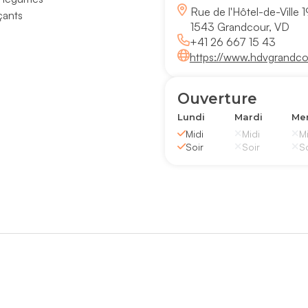
Rue de l'Hôtel-de-Ville 1
çants
1543 Grandcour, VD
+41 26 667 15 43
https://www.hdvgrandco
Ouverture
Lundi
Mardi
Mer
Midi
Midi
Mi
Soir
Soir
So