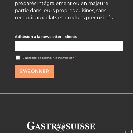
préparés intégralement ou en majeure
partie dans leurs propres cuisines, sans
recourir aux plats et produits précuisinés.
Adhésion à la newsletter – clients
A
*
J'accepte de recevoir la newsletter
c
c
o
S'ABONNER
r
d
R
G
P
D
*