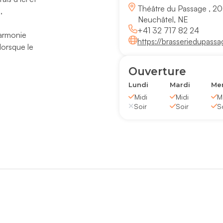
Théâtre du Passage , 2
,
Neuchâtel, NE
ù
+41 32 717 82 24
harmonie
https://brasseriedupassa
lorsque le
Ouverture
Lundi
Mardi
Mer
Midi
Midi
M
Soir
Soir
S