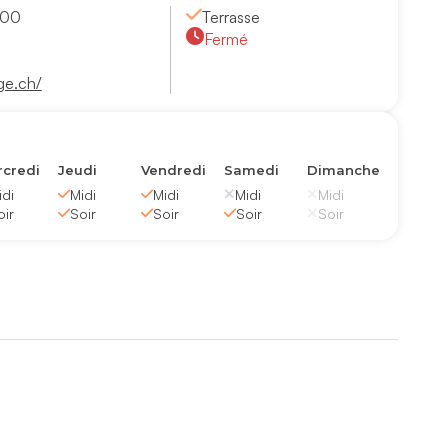
000
Terrasse
Fermé
ge.ch/
credi
Jeudi
Vendredi
Samedi
Dimanche
idi
Midi
Midi
Midi
Midi
oir
Soir
Soir
Soir
Soir