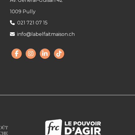
Av. Général-Guisan 42
1009 Pully
021 721 07 15
info@labelfaitmaison.ch