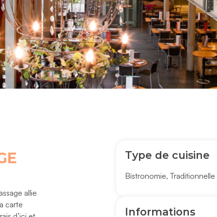
Type de cuisine
GE
Bistronomie
,
Traditionnelle
ssage allie
a carte
Informations
ais d’ici et