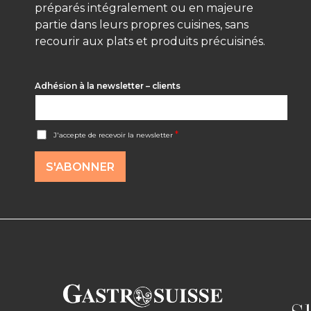
préparés intégralement ou en majeure
partie dans leurs propres cuisines, sans
recourir aux plats et produits précuisinés.
Adhésion à la newsletter – clients
A
*
J'accepte de recevoir la newsletter
c
c
o
S'ABONNER
r
d
R
G
P
D
*