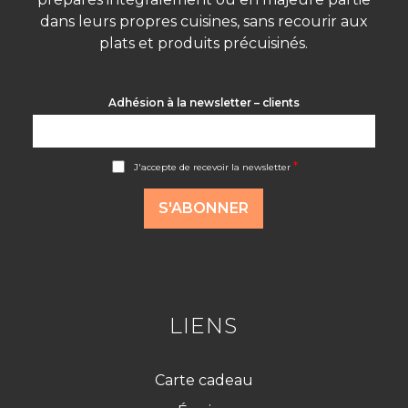
dans leurs propres cuisines, sans recourir aux
plats et produits précuisinés.
Adhésion à la newsletter – clients
A
*
J'accepte de recevoir la newsletter
c
c
o
S'ABONNER
r
d
R
G
P
D
*
LIENS
Carte cadeau