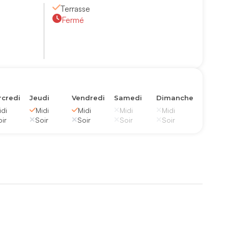
Terrasse
Fermé
credi
Jeudi
Vendredi
Samedi
Dimanche
idi
Midi
Midi
Midi
Midi
ir
Soir
Soir
Soir
Soir