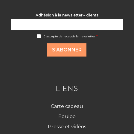
Adhésion à la newsletter – clients
A
*
J'accepte de recevoir la newsletter
c
c
o
S'ABONNER
r
d
R
G
P
D
*
LIENS
Carte cadeau
Équipe
Presse et vidéos