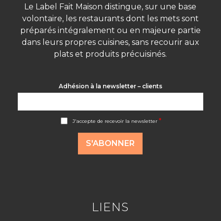
Le Label Fait Maison distingue, sur une base
volontaire, les restaurants dont les mets sont
préparés intégralement ou en majeure partie
dans leurs propres cuisines, sans recourir aux
plats et produits précuisinés.
Adhésion à la newsletter – clients
A
*
J'accepte de recevoir la newsletter
c
c
o
S'ABONNER
r
d
R
G
P
D
*
LIENS